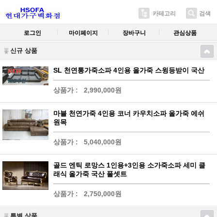
카테고리
검색
로그인
마이페이지
장바구니
관심상품
신규 상품
SL 천연통가죽소파 4인용 올가죽 스윙등받이 국산
상품가 :
2,990,000원
마블 천연가죽 4인용 코너 카우치소파 올가죽 에쉬
원목
상품가 :
5,040,000원
골드 엔틱 로망스 1인용+3인용 소가죽소파 세미 클
래식 올가죽 국산 풀셋트
상품가 :
2,750,000원
특별 상품